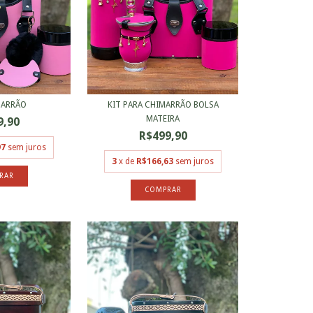
MARRÃO
KIT PARA CHIMARRÃO BOLSA
MATEIRA
9,90
R$499,90
97
sem juros
3
x de
R$166,63
sem juros
COMPRAR