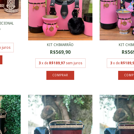
ICIONAL
O
KIT CHIMARRÃO
KIT CHI
 juros
R$569,90
R$56
3
x de
R$189,97
sem juros
3
x de
R$189,