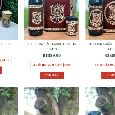
 COURO
KIT CHIMARRÃO TRADICIONAL EM
KIT CHIMARRÃO T
COURO
COU
R$389,90
R$38
 juros
3
x de
R$129,97
sem juros
3
x de
R$129,