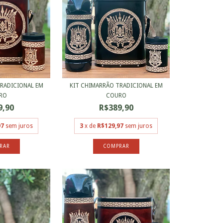
RADICIONAL EM
KIT CHIMARRÃO TRADICIONAL EM
RO
COURO
9,90
R$389,90
97
sem juros
3
x de
R$129,97
sem juros