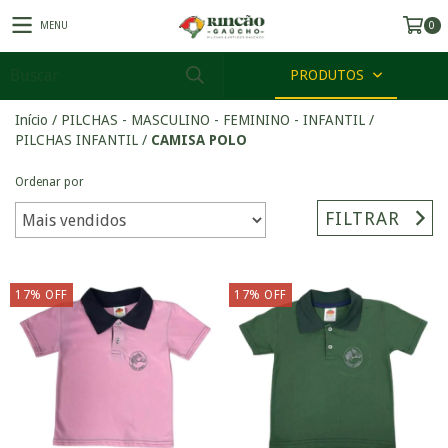
MENU
0
PRODUTOS
Início
/
PILCHAS - MASCULINO - FEMININO - INFANTIL
/
PILCHAS INFANTIL
/
CAMISA POLO
Ordenar por
FILTRAR
17
%
OFF
17
%
OFF