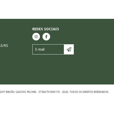
REDES SOCIAIS
AS/RS
GHT RINCÃO GAÚCHO PILCHAS - 37360791000170 - 2026. TODOS OS DIREITOS RESERVADOS.