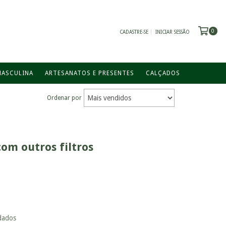
0
CADASTRE-SE
INICIAR SESSÃO
MASCULINA
ARTESANATOS E PRESENTES
CALÇADOS
Ordenar por
om outros filtros
dados